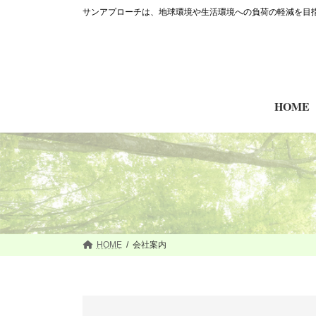
コ
ナ
サンアプローチは、地球環境や生活環境への負荷の軽減を目
ン
ビ
テ
ゲ
ン
ー
ツ
シ
へ
ョ
ス
ン
HOME
キ
に
ッ
移
プ
動
HOME
会社案内